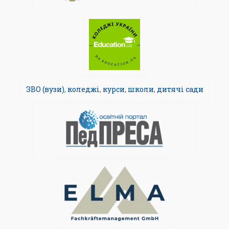
ЗВО (вузи)
,
коледжі
,
курси
,
школи
,
дитячі сади